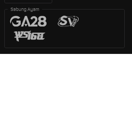
Sabung Ayam