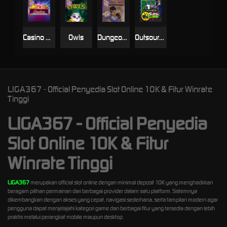
Casino Win Spin
Owls
Dungeon Quest
Outsourced: Slash Game
LIGA367 - Official Penyedia Slot Online 10K & Fitur Winrate
Tinggi
LIGA367 - Official Penyedia
Slot Online 10K & Fitur
Winrate Tinggi
LIGA367
merupakan official slot online dengan minimal deposit 10K yang menghadirkan
beragam pilihan permainan dari berbagai provider dalam satu platform. Sistemnya
dikembangkan dengan akses yang cepat, navigasi sederhana, serta tampilan modern agar
pengguna dapat menjelajahi kategori game dan berbagai fitur yang tersedia dengan lebih
praktis melalui perangkat mobile maupun desktop.