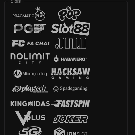
Slots