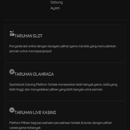
Sabung
Ayam
TARUHAN SLOT
Penyedia slot online dengan beragam pilihan game menarik yang memudahkan
pemain untuk mencapai jackpot
TARUHAN OLAHRAGA
Sportsbook Gaming Platform Terbaik menawarkan lebih banyak game, odds yang
lebih tinggi, dan menyediakan pilihan yang lebih banyak untuk pemain.
TARUHAN LIVE KASINO
Platform Pilihan bagi perusahaan-perusahaan terbaik di dunia, dengan pilihan
variasi game terbanyak