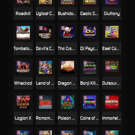
Roadkill
Ugliest Catch
Bushido Way xNudge
Gaelic Gold
Gluttony
Tombstone
Devil's Crossroad
The Creepy Carnival
DJ Psycho
East Coast Vs West Coast
Whacked
Land of the Free
Dragon Tribe
Benji Killed in Vegas
Outsourced: Payday
Legion X
Remember Gulag
Poison Eve
Coins of Fortune
Immortal Fruits