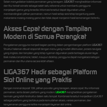
Selain menyediakan koleksi permainan yang beragam,
LIGA367
menghadirkan informasi
dan fitur terkait winrate sebagai salah satu referensi untuk membantu pengguna
menjelajahi game yang tersedia. Informasi tersebut dapat digunakan untuk
membandingkan pilihan permainan, namun hasil setiap sesi tetap bergantung pada
mekanisme masing-masing game dan tidak dapat menjamin hasil kemenangan tertentu.
Akses Cepat dengan Tampilan
Modern di Semua Perangkat
Pengalaman pengguna menjadi bagian penting dalam pengembangan platform
LIGA367
.
Struktur halaman dibuat responsif dengan menu yang mudah ditemukan, proses navigasi
yang ringkas, dan tampilan yang tetap nyaman digunakan pada berbagai ukuran layar.
Baik melalui smartphone, tablet, maupun desktop, pengguna dapat mengakses kategori
permainan dan fitur utama secara lebih efisien.
LIGA367 Hadir sebagai Platform
Slot Online yang Praktis
Dengan minimal deposit 10K, pilihan provider yang beragam, akses cepat, fitur informasi
permainan, serta desain platform yang modern,
LIGA367
menghadirkan pengalaman
bermain yang lebih terstruktur dalam satu tempat. Kombinasi tersebut menjadikan LIGA367
sebagai platform yang berfokus pada kemudahan akses, variasi permainan, dan
kenyamanan pengguna ketika menjelajahi layanan slot online.