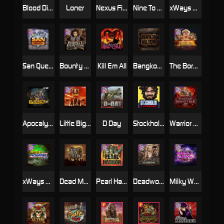
Blood Diamond
Loner
Nexus Fire In The Hole xBomb
Nine To Five
xWays Hoarder 2
San Quentin xWays
Bounty Hunters xNudge®
Kill Em All
Bangkok Hilton
The Border
Apocalypse Super xNudge
Little Bighorn
D Day
Stockholm Syndrome
Warrior Graveyard xNudge
xWays Hoarder xSplit
Dead Men Walking
Pearl Harbor
Deadwood xNudge
Milky Ways