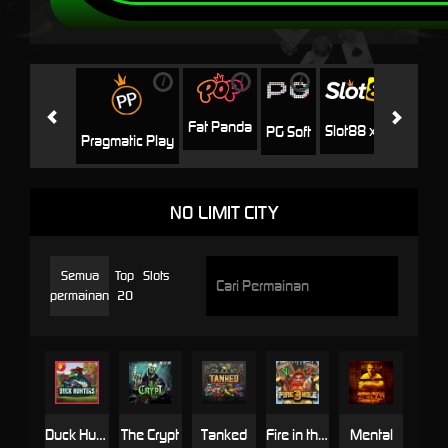
i
i
i
i
i
Facha
Fat Panda
Slot88 x PP
PG Soft
Pragmatic Play
NO LIMIT CITY
Semua
Top
Slots
permainan
20
Duck Hunters
The Crypt
Tanked
Fire in the Hole 3
Mental