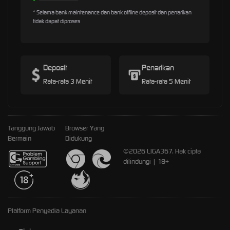
* Selama bank maintenance dan bank offline deposit dan penarikan
tidak dapat diproses
Deposit
Penarikan
Rata-rata 3 Menit
Rata-rata 5 Menit
Tanggung Jawab
Browser Yang
Bermain
Didukung
©2026 LIGA367. Hak cipta
dilindungi | 18+
Platform Penyedia Layanan