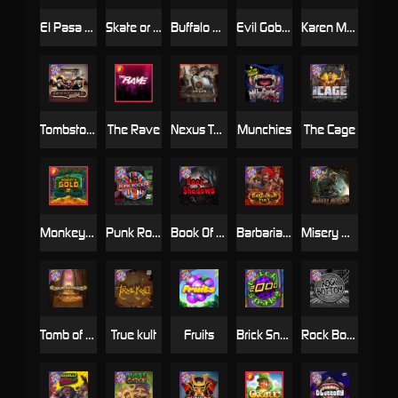
El Pasa Gunfight xNudge
Skate or Die
Buffalo Hunter
Evil Goblins xBomb
Karen Maneater
Tombstone No Mercy
The Rave
Nexus Tombstone RIP
Munchies
The Cage
Monkey's Gold xPays
Punk Rocker
Book Of Shadows
Barbarian Fury
Misery Mining
Tomb of Akhenaten
True kult
Fruits
Brick Snake 2000
Rock Bottom