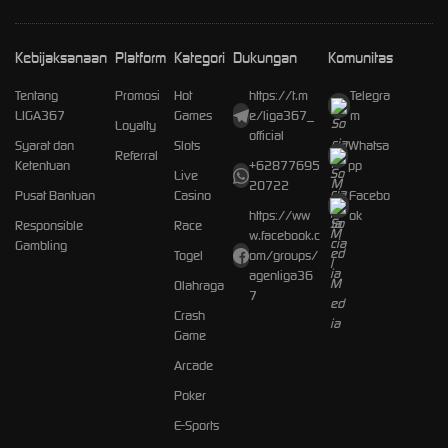
Kebijaksanaan
Platform
Kategori
Dukungan
Komunitas
Tentang
Promosi
Hot
https://t.m
Telegra
LIGA367
Games
e/liga367_
m
Loyalty
official
Syarat dan
Slots
Whatsa
Referral
Ketentuan
+62877695
pp
Live
20722
Pusat Bantuan
Casino
Facebo
https://ww
ok
Responsible
Race
w.facebook.c
Gambling
Togel
om/groups/
agenliga36
Olahraga
7
Crash
Game
Arcade
Poker
E-Sports