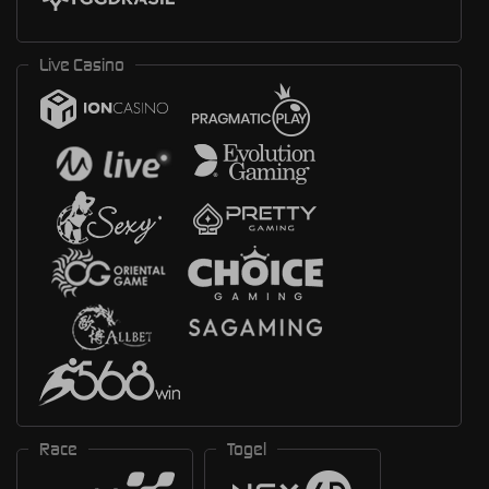
Live Casino
Race
Togel