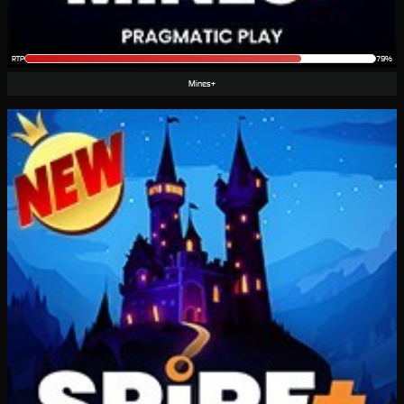
RTP
79%
Mines+