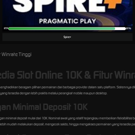
RTP
91%
Spire+
r Winrate Tinggi
dia Slot Online 10K & Fitur Winr
 menghadirkan beragam pilihan permainan dari berbagai provider dalam satu platform. Sistemnya 
yang tersedia dengan lebih praktis melalui perangkat mobile maupun desktop.
gan Minimal Deposit 10K
n minimal deposit mulai dari 10K. Nominal awal yang relatif terjangkau memberikan fleksibilita
 lebih mudah melakukan deposit, mengecek saldo, hingga mengakses permainan yang tersedia pad