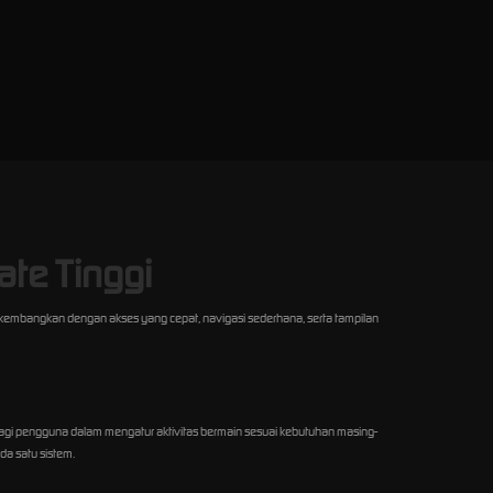
ate Tinggi
dikembangkan dengan akses yang cepat, navigasi sederhana, serta tampilan
s bagi pengguna dalam mengatur aktivitas bermain sesuai kebutuhan masing-
a satu sistem.