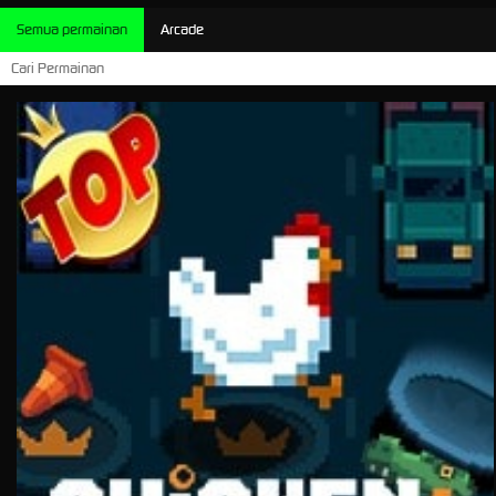
Semua permainan
Arcade