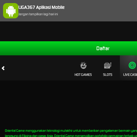
LIGA367 Aplikasi Mobile
Jangan tampilkan lagi hari ini
Daftar
HOT GAMES
SLOTS
LIVE CAS
Oriental Game menggunakan teknologi mutakhir untuk memberikan pengalaman bermain yang lu
langsung di Filipina dan pasar Asia, Oriental Game menampilkan portofolio permainan terbaik