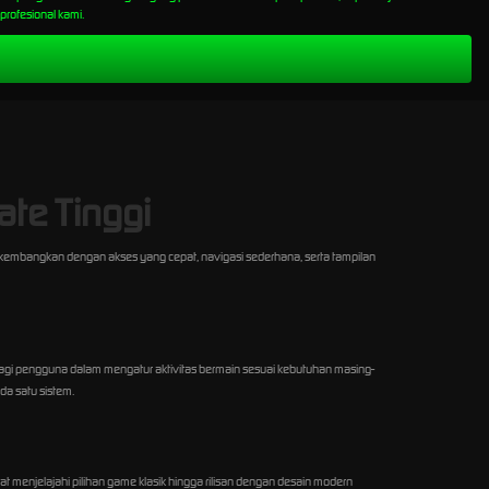
profesional kami.
ate Tinggi
dikembangkan dengan akses yang cepat, navigasi sederhana, serta tampilan
s bagi pengguna dalam mengatur aktivitas bermain sesuai kebutuhan masing-
a satu sistem.
t menjelajahi pilihan game klasik hingga rilisan dengan desain modern