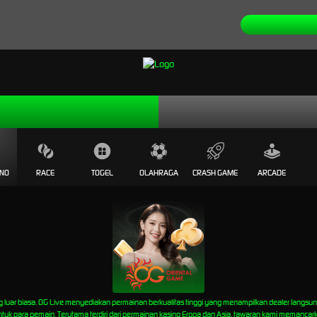
INO
RACE
TOGEL
OLAHRAGA
CRASH GAME
ARCADE
ar biasa. OG Live menyediakan permainan berkualitas tinggi yang menampilkan dealer langsung
 untuk para pemain. Terutama terdiri dari permainan kasino Eropa dan Asia, tawaran kami memanca