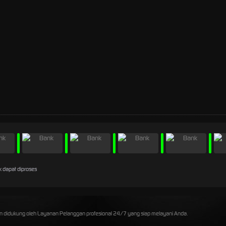
k dapat diproses
 didukung oleh Layanan Pelanggan profesional 24/7 yang siap melayani Anda.