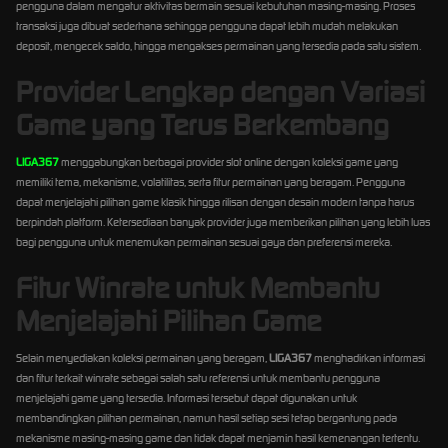
pengguna dalam mengatur aktivitas bermain sesuai kebutuhan masing-masing. Proses
transaksi juga dibuat sederhana sehingga pengguna dapat lebih mudah melakukan
deposit, mengecek saldo, hingga mengakses permainan yang tersedia pada satu sistem.
Provider Lengkap dengan Variasi
Game yang Terus Berkembang
LIGA367
menggabungkan berbagai provider slot online dengan koleksi game yang
memiliki tema, mekanisme, volatilitas, serta fitur permainan yang beragam. Pengguna
dapat menjelajahi pilihan game klasik hingga rilisan dengan desain modern tanpa harus
berpindah platform. Ketersediaan banyak provider juga memberikan pilihan yang lebih luas
bagi pengguna untuk menemukan permainan sesuai gaya dan preferensi mereka.
Fitur Winrate untuk Membantu
Menjelajahi Pilihan Game
Selain menyediakan koleksi permainan yang beragam,
LIGA367
menghadirkan informasi
dan fitur terkait winrate sebagai salah satu referensi untuk membantu pengguna
menjelajahi game yang tersedia. Informasi tersebut dapat digunakan untuk
membandingkan pilihan permainan, namun hasil setiap sesi tetap bergantung pada
mekanisme masing-masing game dan tidak dapat menjamin hasil kemenangan tertentu.