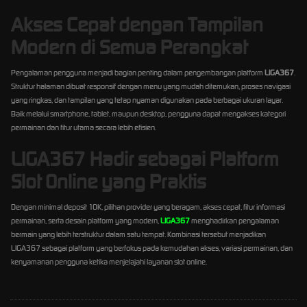
Akses Cepat dengan Tampilan
Modern di Semua Perangkat
Pengalaman pengguna menjadi bagian penting dalam pengembangan platform
LIGA367
.
Struktur halaman dibuat responsif dengan menu yang mudah ditemukan, proses navigasi
yang ringkas, dan tampilan yang tetap nyaman digunakan pada berbagai ukuran layar.
Baik melalui smartphone, tablet, maupun desktop, pengguna dapat mengakses kategori
permainan dan fitur utama secara lebih efisien.
LIGA367 Hadir sebagai Platform
Slot Online yang Praktis
Dengan minimal deposit 10K, pilihan provider yang beragam, akses cepat, fitur informasi
permainan, serta desain platform yang modern,
LIGA367
menghadirkan pengalaman
bermain yang lebih terstruktur dalam satu tempat. Kombinasi tersebut menjadikan
LIGA367 sebagai platform yang berfokus pada kemudahan akses, variasi permainan, dan
kenyamanan pengguna ketika menjelajahi layanan slot online.