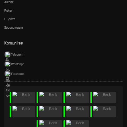
Arcade
Poker
E-Sports
Sabung Ayam
Komunitas
Telegram
Whatsapp
Facebook