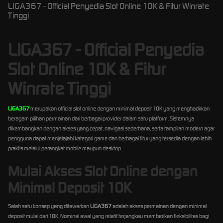
LIGA367 - Official Penyedia Slot Online 10K & Fitur Winrate
Tinggi
LIGA367 - Official Penyedia
Slot Online 10K & Fitur
Winrate Tinggi
LIGA367
merupakan official slot online dengan minimal deposit 10K yang menghadirkan
beragam pilihan permainan dari berbagai provider dalam satu platform. Sistemnya
dikembangkan dengan akses yang cepat, navigasi sederhana, serta tampilan modern agar
pengguna dapat menjelajahi kategori game dan berbagai fitur yang tersedia dengan lebih
praktis melalui perangkat mobile maupun desktop.
Mulai Akses Slot Online dengan
Minimal Deposit 10K
Salah satu konsep yang ditawarkan
LIGA367
adalah akses permainan dengan minimal
deposit mulai dari 10K. Nominal awal yang relatif terjangkau memberikan fleksibilitas bagi