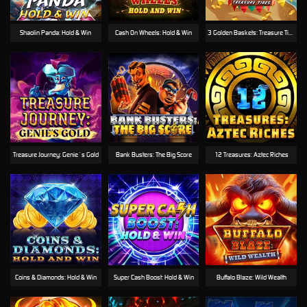
Shaolin Panda: Hold & Win
Cash On Wheels: Hold & Win
3 Golden Baskets: Treasure Tides
Treasure Journey: Genie`s Gold
Bank Busters: The Big Score
12 Treasures: Aztec Riches
Coins & Diamonds: Hold & Win
Super Cash Boost: Hold & Win
Buffalo Blaze: Wild Wealth