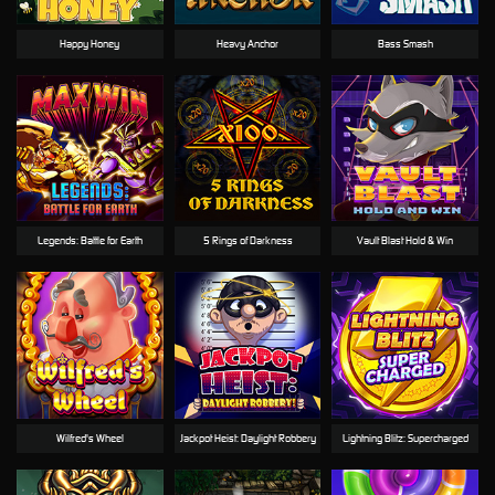
Happy Honey
Heavy Anchor
Bass Smash
Legends: Battle for Earth
5 Rings of Darkness
Vault Blast Hold & Win
Wilfred's Wheel
Jackpot Heist: Daylight Robbery
Lightning Blitz: Supercharged