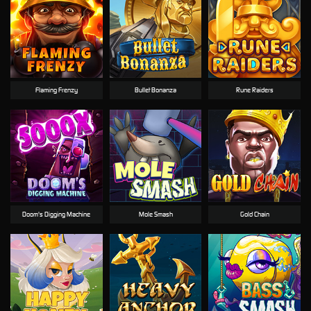
Flaming Frenzy
Bullet Bonanza
Rune Raiders
Doom's Digging Machine
Mole Smash
Gold Chain