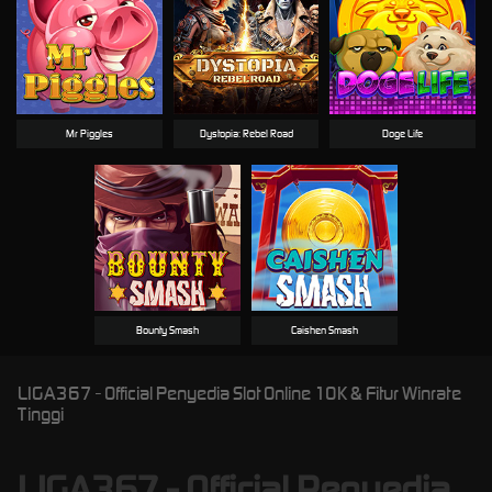
Mr Piggles
Dystopia: Rebel Road
Doge Life
Bounty Smash
Caishen Smash
LIGA367 - Official Penyedia Slot Online 10K & Fitur Winrate
Tinggi
LIGA367 - Official Penyedia