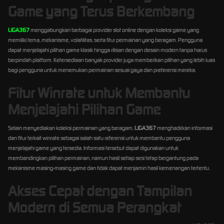
Game yang Terus Berkembang
LIGA367
menggabungkan berbagai provider slot online dengan koleksi game yang
memiliki tema, mekanisme, volatilitas, serta fitur permainan yang beragam. Pengguna
dapat menjelajahi pilihan game klasik hingga rilisan dengan desain modern tanpa harus
berpindah platform. Ketersediaan banyak provider juga memberikan pilihan yang lebih luas
bagi pengguna untuk menemukan permainan sesuai gaya dan preferensi mereka.
Fitur Winrate untuk Membantu
Menjelajahi Pilihan Game
Selain menyediakan koleksi permainan yang beragam,
LIGA367
menghadirkan informasi
dan fitur terkait winrate sebagai salah satu referensi untuk membantu pengguna
menjelajahi game yang tersedia. Informasi tersebut dapat digunakan untuk
membandingkan pilihan permainan, namun hasil setiap sesi tetap bergantung pada
mekanisme masing-masing game dan tidak dapat menjamin hasil kemenangan tertentu.
Akses Cepat dengan Tampilan
Modern di Semua Perangkat