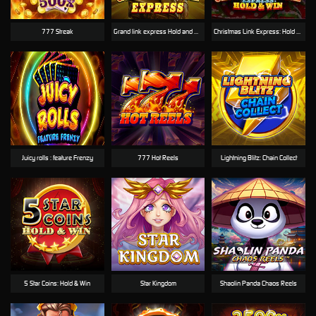
777 Streak
Grand link express Hold and win
Christmas Link Express: Hold & Win
Juicy rolls : feature Frenzy
777 Hot Reels
Lightning Blitz: Chain Collect
5 Star Coins: Hold & Win
Star Kingdom
Shaolin Panda Chaos Reels