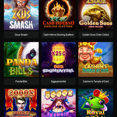
Zeus Smash
Cash Inferno Sizzling Scatters
Golden Suns Chain Collect
Panda Bills
Eggsponential
Caishen's Temple of Gold