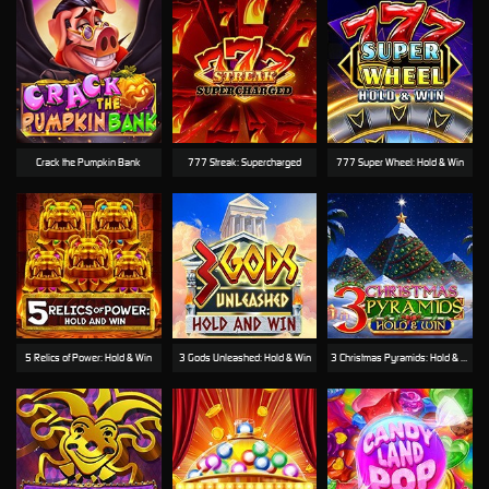
Crack the Pumpkin Bank
777 Streak: Supercharged
777 Super Wheel: Hold & Win
5 Relics of Power: Hold & Win
3 Gods Unleashed: Hold & Win
3 Christmas Pyramids: Hold & Win