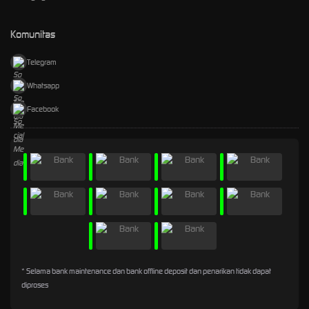
Komunitas
Telegram
Whatsapp
Facebook
* Selama bank maintenance dan bank offline deposit dan penarikan tidak dapat
diproses