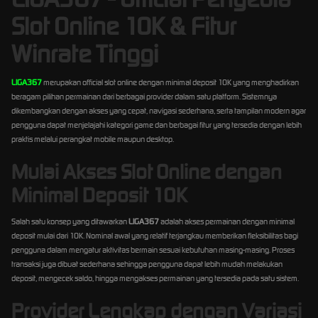
Slot Online 10K & Fitur
Winrate Tinggi
LIGA367
merupakan official slot online dengan minimal deposit 10K yang menghadirkan
beragam pilihan permainan dari berbagai provider dalam satu platform. Sistemnya
dikembangkan dengan akses yang cepat, navigasi sederhana, serta tampilan modern agar
pengguna dapat menjelajahi kategori game dan berbagai fitur yang tersedia dengan lebih
praktis melalui perangkat mobile maupun desktop.
Mulai Akses Slot Online dengan
Minimal Deposit 10K
Salah satu konsep yang ditawarkan
LIGA367
adalah akses permainan dengan minimal
deposit mulai dari 10K. Nominal awal yang relatif terjangkau memberikan fleksibilitas bagi
pengguna dalam mengatur aktivitas bermain sesuai kebutuhan masing-masing. Proses
transaksi juga dibuat sederhana sehingga pengguna dapat lebih mudah melakukan
deposit, mengecek saldo, hingga mengakses permainan yang tersedia pada satu sistem.
Provider Lengkap dengan Variasi