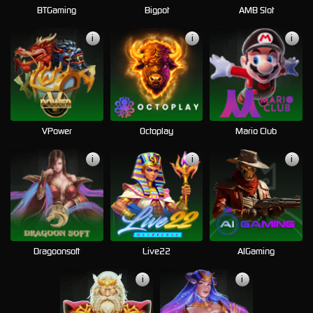
BTGaming
Bigpot
AMB Slot
i
i
i
VPower
Octoplay
Mario Club
i
i
i
Dragoonsoft
Live22
AIGaming
i
i