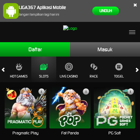
×
LIGA367 Aplikasi Mobile
UNDUH
up***13 Berhasil Withdraw IDR 1.184.000
Jangan tampilkan lagi hari ini
Daftar
Masuk
HOT GAMES
SLOTS
LIVE CASINO
RACE
TOGEL
OL
i
i
i
Pragmatic Play
Fat Panda
PG Soft