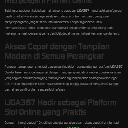
Selain menyediakan koleksi permainan yang beragam,
LIGA367
menghadirkan informasi
dan fitur terkait winrate sebagai salah satu referensi untuk membantu pengguna
menjelajahi game yang tersedia. Informasi tersebut dapat digunakan untuk
membandingkan pilihan permainan, namun hasil setiap sesi tetap bergantung pada
mekanisme masing-masing game dan tidak dapat menjamin hasil kemenangan tertentu.
Akses Cepat dengan Tampilan
Modern di Semua Perangkat
Pengalaman pengguna menjadi bagian penting dalam pengembangan platform
LIGA367
.
Struktur halaman dibuat responsif dengan menu yang mudah ditemukan, proses navigasi
yang ringkas, dan tampilan yang tetap nyaman digunakan pada berbagai ukuran layar.
Baik melalui smartphone, tablet, maupun desktop, pengguna dapat mengakses kategori
permainan dan fitur utama secara lebih efisien.
LIGA367 Hadir sebagai Platform
Slot Online yang Praktis
Dengan minimal deposit 10K, pilihan provider yang beragam, akses cepat, fitur informasi