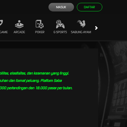
MASUK
DAFTAR
 GAME
ARCADE
POKER
E-SPORTS
SABUNG AYAM
PROMOSI
litas, elastisitas, dan keamanan yang tinggi.
ruhan dan format peluang. Platform Saba
5000 pertandingan dan 18.000 pasar per bulan.