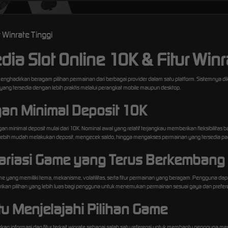
r Winrate Tinggi
dia Slot Online 10K & Fitur Winr
menghadirkan beragam pilihan permainan dari berbagai provider dalam satu platform. Sistemnya 
yang tersedia dengan lebih praktis melalui perangkat mobile maupun desktop.
gan Minimal Deposit 10K
n minimal deposit mulai dari 10K. Nominal awal yang relatif terjangkau memberikan fleksibilitas
 lebih mudah melakukan deposit, mengecek saldo, hingga mengakses permainan yang tersedia pad
ariasi Game yang Terus Berkembang
 yang memiliki tema, mekanisme, volatilitas, serta fitur permainan yang beragam. Pengguna dapat
rikan pilihan yang lebih luas bagi pengguna untuk menemukan permainan sesuai gaya dan prefer
u Menjelajahi Pilihan Game
an informasi dan fitur terkait winrate sebagai salah satu referensi untuk membantu pengguna men